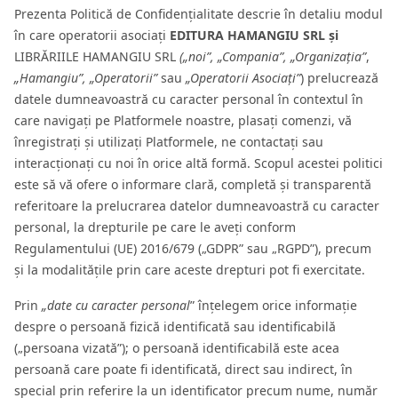
Prezenta Politică de Confidențialitate descrie în detaliu modul
în care operatorii asociați
EDITURA HAMANGIU SRL și
LIBRĂRIILE HAMANGIU SRL
(„noi”,
„Compania”, „Organizația”
,
„Hamangiu”, „Operatorii”
sau
„Operatorii Asociați”
) prelucrează
datele dumneavoastră cu caracter personal în contextul în
care navigați pe Platformele noastre, plasați comenzi, vă
înregistrați și utilizați Platformele, ne contactați sau
interacționați cu noi în orice altă formă. Scopul acestei politici
este să vă ofere o informare clară, completă și transparentă
referitoare la prelucrarea datelor dumneavoastră cu caracter
personal, la drepturile pe care le aveți conform
Regulamentului (UE) 2016/679 („GDPR” sau „RGPD”), precum
și la modalitățile prin care aceste drepturi pot fi exercitate.
Prin
„date cu caracter personal
” înțelegem orice informație
despre o persoană fizică identificată sau identificabilă
(„persoana vizată”); o persoană identificabilă este acea
persoană care poate fi identificată, direct sau indirect, în
special prin referire la un identificator precum nume, număr