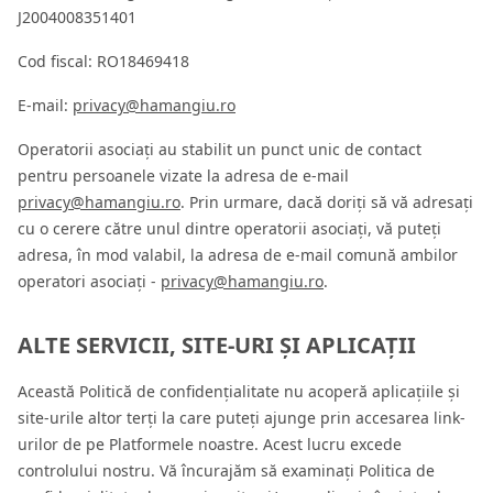
J2004008351401
Cod fiscal: RO18469418
E-mail:
privacy@hamangiu.ro
Operatorii asociați au stabilit un punct unic de contact
pentru persoanele vizate la adresa de e-mail
privacy@hamangiu.ro
. Prin urmare, dacă doriți să vă adresați
cu o cerere către unul dintre operatorii asociați, vă puteți
adresa, în mod valabil, la adresa de e-mail comună ambilor
operatori asociați -
privacy@hamangiu.ro
.
ALTE SERVICII, SITE-URI ȘI APLICAȚII
Această Politică de confidențialitate nu acoperă aplicațiile și
site-urile altor terți la care puteți ajunge prin accesarea link-
urilor de pe Platformele noastre. Acest lucru excede
controlului nostru. Vă încurajăm să examinați Politica de