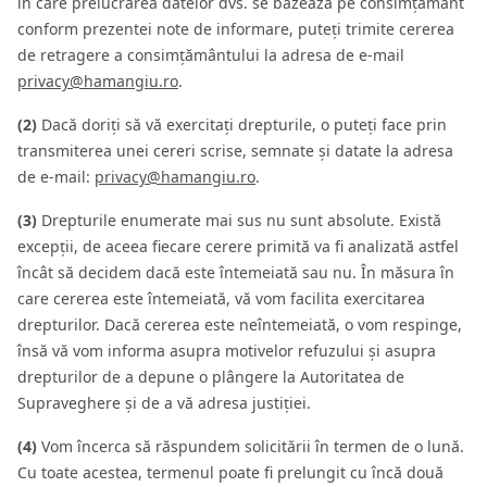
în care prelucrarea datelor dvs. se bazează pe consimțământ
conform prezentei note de informare, puteți trimite cererea
de retragere a consimțământului la adresa de e-mail
privacy@hamangiu.ro
.
(2)
Dacă doriți să vă exercitați drepturile, o puteți face prin
transmiterea unei cereri scrise, semnate și datate la adresa
de e-mail:
privacy@hamangiu.ro
.
(3)
Drepturile enumerate mai sus nu sunt absolute. Există
excepții, de aceea fiecare cerere primită va fi analizată astfel
încât să decidem dacă este întemeiată sau nu. În măsura în
care cererea este întemeiată, vă vom facilita exercitarea
drepturilor. Dacă cererea este neîntemeiată, o vom respinge,
însă vă vom informa asupra motivelor refuzului și asupra
drepturilor de a depune o plângere la Autoritatea de
Supraveghere și de a vă adresa justiției.
(4)
Vom încerca să răspundem solicitării în termen de o lună.
Cu toate acestea, termenul poate fi prelungit cu încă două