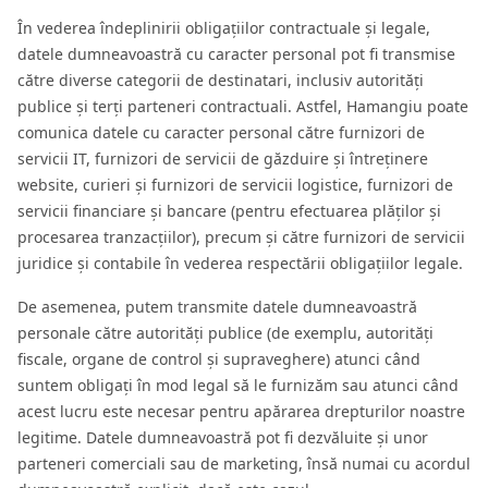
În vederea îndeplinirii obligațiilor contractuale și legale,
datele dumneavoastră cu caracter personal pot fi transmise
către diverse categorii de destinatari, inclusiv autorități
publice și terți parteneri contractuali. Astfel, Hamangiu poate
comunica datele cu caracter personal către furnizori de
servicii IT, furnizori de servicii de găzduire și întreținere
website, curieri și furnizori de servicii logistice, furnizori de
servicii financiare și bancare (pentru efectuarea plăților și
procesarea tranzacțiilor), precum și către furnizori de servicii
juridice și contabile în vederea respectării obligațiilor legale.
De asemenea, putem transmite datele dumneavoastră
personale către autorități publice (de exemplu, autorități
fiscale, organe de control și supraveghere) atunci când
suntem obligați în mod legal să le furnizăm sau atunci când
acest lucru este necesar pentru apărarea drepturilor noastre
legitime. Datele dumneavoastră pot fi dezvăluite și unor
parteneri comerciali sau de marketing, însă numai cu acordul