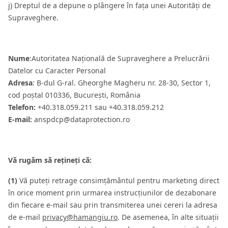
j) Dreptul de a depune o plângere în fața unei Autorități de
Supraveghere.
Nume
:Autoritatea Națională de Supraveghere a Prelucrării
Datelor cu Caracter Personal
Adresa
: B-dul G-ral. Gheorghe Magheru nr. 28-30, Sector 1,
cod poștal 010336, București, România
Telefon:
+40.318.059.211 sau +40.318.059.212
E-mail:
anspdcp@dataprotection.ro
Vă rugăm să rețineți că:
(1)
Vă puteți retrage consimțământul pentru marketing direct
în orice moment prin urmarea instrucțiunilor de dezabonare
din fiecare e-mail sau prin transmiterea unei cereri la adresa
de e-mail
privacy@hamangiu.ro
. De asemenea, în alte situații