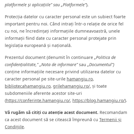
platformele și aplicațiile” sau „Platformele”
).
Protecția datelor cu caracter personal este un subiect foarte
important pentru noi. Când intrați într-o relație de orice fel
cu noi, ne încredințați informațiile dumneavoastră, unele
informații fiind date cu caracter personal protejate prin
legislația europeană și națională.
Prezentul document (denumit în continuare
„Politica de
confidențialitate,”
„Nota de informare”
sau
„Documentul”)
conține informațiile necesare privind utilizarea datelor cu
caracter personal pe site-urile
hamangiu.ro
,
bibliotecahamangiu.ro
,
grilehamangiu.ro/,
și toate
subdomeniile aferente acestor site-uri
(
https://conferinte.hamangiu.ro/
,
https://blog.hamangiu.ro/
).
Vă rugăm să citiți cu atenție acest document.
Recomandam
ca acest document să se citească împreună cu
Termenii și
Condițiile
.