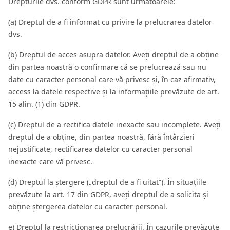
Drepturile dvs. conform GDPR sunt următoarele:
(a) Dreptul de a fi informat cu privire la prelucrarea datelor
dvs.
(b) Dreptul de acces asupra datelor. Aveți dreptul de a obține
din partea noastră o confirmare că se prelucrează sau nu
date cu caracter personal care vă privesc și, în caz afirmativ,
access la datele respective și la informațiile prevăzute de art.
15 alin. (1) din GDPR.
(c) Dreptul de a rectifica datele inexacte sau incomplete. Aveți
dreptul de a obține, din partea noastră, fără întârzieri
nejustificate, rectificarea datelor cu caracter personal
inexacte care vă privesc.
(d) Dreptul la ștergere („dreptul de a fi uitat”). În situațiile
prevăzute la art. 17 din GDPR, aveți dreptul de a solicita și
obține ștergerea datelor cu caracter personal.
e) Dreptul la restricționarea prelucrării. În cazurile prevăzute