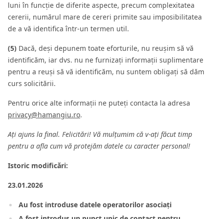
luni în funcție de diferite aspecte, precum complexitatea
cererii, numărul mare de cereri primite sau imposibilitatea
de a vă identifica într-un termen util.
(5)
Dacă, deși depunem toate eforturile, nu reușim să vă
identificăm, iar dvs. nu ne furnizați informații suplimentare
pentru a reuși să vă identificăm, nu suntem obligați să dăm
curs solicitării.
Pentru orice alte informații ne puteți contacta la adresa
privacy@hamangiu.ro
.
Ați ajuns la final. Felicitări! Vă mulțumim că v-ați făcut timp
pentru a afla cum vă protejăm datele cu caracter personal!
Istoric modificări:
23.01.2026
Au fost introduse datele operatorilor asociați
A fost introdus un punct unic de contact pentru