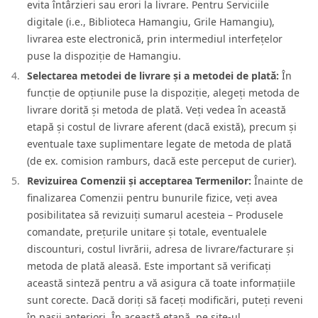
evita întârzieri sau erori la livrare. Pentru Serviciile
digitale (i.e., Biblioteca Hamangiu, Grile Hamangiu),
livrarea este electronică, prin intermediul interfețelor
puse la dispoziție de Hamangiu.
Selectarea metodei de livrare și a metodei de plată:
În
funcție de opțiunile puse la dispoziție, alegeți metoda de
livrare dorită și metoda de plată. Veți vedea în această
etapă și costul de livrare aferent (dacă există), precum și
eventuale taxe suplimentare legate de metoda de plată
(de ex. comision ramburs, dacă este perceput de curier).
Revizuirea Comenzii și acceptarea Termenilor:
Înainte de
finalizarea Comenzii pentru bunurile fizice, veți avea
posibilitatea să revizuiți sumarul acesteia – Produsele
comandate, prețurile unitare și totale, eventualele
discounturi, costul livrării, adresa de livrare/facturare și
metoda de plată aleasă. Este important să verificați
această sinteză pentru a vă asigura că toate informațiile
sunt corecte. Dacă doriți să faceți modificări, puteți reveni
în pașii anteriori. În această etapă, pe site-ul