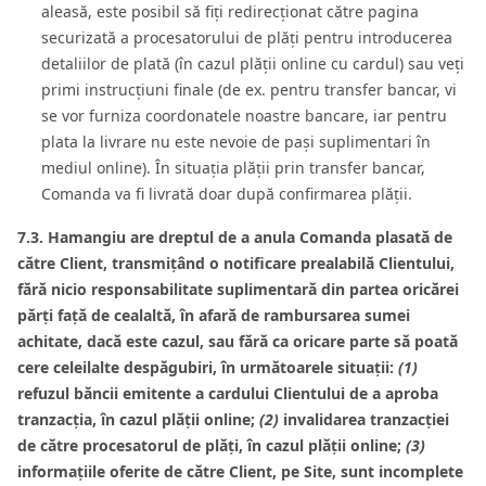
aleasă, este posibil să fiți redirecționat către pagina
securizată a procesatorului de plăți pentru introducerea
detaliilor de plată (în cazul plății online cu cardul) sau veți
primi instrucțiuni finale (de ex. pentru transfer bancar, vi
se vor furniza coordonatele noastre bancare, iar pentru
plata la livrare nu este nevoie de pași suplimentari în
mediul online). În situația plății prin transfer bancar,
Comanda va fi livrată doar după confirmarea plății.
7.3. Hamangiu are dreptul de a anula Comanda plasată de
către Client, transmițând o notificare prealabilă Clientului,
fără nicio responsabilitate suplimentară din partea oricărei
părți față de cealaltă, în afară de rambursarea sumei
achitate, dacă este cazul, sau fără ca oricare parte să poată
cere celeilalte despăgubiri, în următoarele situații:
(1)
refuzul băncii emitente a cardului Clientului de a aproba
tranzacția, în cazul plății online;
(2)
invalidarea tranzacției
de către procesatorul de plăți, în cazul plății online;
(3)
informațiile oferite de către Client, pe Site, sunt incomplete