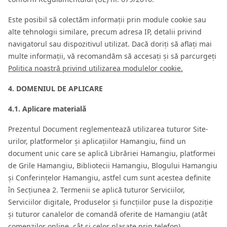
Este posibil să colectăm informații prin module cookie sau
alte tehnologii similare, precum adresa IP, detalii privind
navigatorul sau dispozitivul utilizat. Dacă doriți să aflați mai
multe informații, vă recomandăm să accesați și să parcurgeți
Politica noastră privind utilizarea modulelor cookie.
4. DOMENIUL DE APLICARE
4.1. Aplicare materială
Prezentul Document reglementează utilizarea tuturor Site-
urilor, platformelor și aplicațiilor Hamangiu, fiind un
document unic care se aplică Librăriei Hamangiu, platformei
de Grile Hamangiu, Bibliotecii Hamangiu, Blogului Hamangiu
și Conferințelor Hamangiu, astfel cum sunt acestea definite
în Secțiunea 2. Termenii se aplică tuturor Serviciilor,
Serviciilor digitale, Produselor și funcțiilor puse la dispoziție
și tuturor canalelor de comandă oferite de Hamangiu (atât
comenzilor online, cât și celor plasate prin telefon).