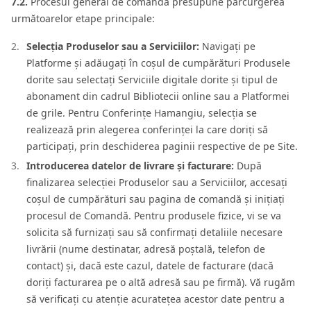
7.2.
Procesul general de comandă presupune parcurgerea
următoarelor etape principale:
Selecția Produselor sau a Serviciilor:
Navigați pe
Platforme și adăugați în coșul de cumpărături Produsele
dorite sau selectați Serviciile digitale dorite și tipul de
abonament din cadrul Bibliotecii online sau a Platformei
de grile. Pentru Conferințe Hamangiu, selecția se
realizează prin alegerea conferinței la care doriți să
participați, prin deschiderea paginii respective de pe Site.
Introducerea datelor de livrare și facturare:
După
finalizarea selecției Produselor sau a Serviciilor, accesați
coșul de cumpărături sau pagina de comandă și inițiați
procesul de Comandă. Pentru produsele fizice, vi se va
solicita să furnizați sau să confirmați detaliile necesare
livrării (nume destinatar, adresă poștală, telefon de
contact) și, dacă este cazul, datele de facturare (dacă
doriți facturarea pe o altă adresă sau pe firmă). Vă rugăm
să verificați cu atenție acuratețea acestor date pentru a