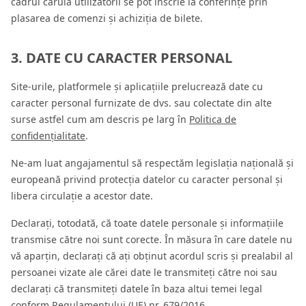
cadrul căruia utilizatorii se pot înscrie la conferințe prin
plasarea de comenzi și achiziția de bilete.
3. DATE CU CARACTER PERSONAL
Site-urile, platformele și aplicațiile prelucrează date cu
caracter personal furnizate de dvs. sau colectate din alte
surse astfel cum am descris pe larg în
Politica de
confidențialitate
.
Ne-am luat angajamentul să respectăm legislația națională și
europeană privind protecția datelor cu caracter personal și
libera circulație a acestor date.
Declarați, totodată, că toate datele personale și informațiile
transmise către noi sunt corecte. În măsura în care datele nu
vă aparțin, declarați că ați obținut acordul scris și prealabil al
persoanei vizate ale cărei date le transmiteți către noi sau
declarați că transmiteți datele în baza altui temei legal
conform Regulamentului (UE) nr. 679/2016.