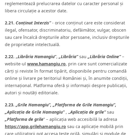
reglementează prelucrarea datelor cu caracter personal și
libera circulație a acestor date.
2.21.
Conținut Interzis”
- orice conținut care este considerat
ilegal, ofensator, discriminatoriu, defăimător, vulgar, obscen
sau care încalcă drepturile altor persoane, inclusiv drepturile
de proprietate intelectuală.
2.22. „
Librăria Hamangiu
”
,
„Librăria”
sau
„Librăria Online”
–
website-ul
www.hamangiu.ro
, prin care sunt comercializate
cărți și reviste în format tipărit, disponibile pentru comandă
online și livrare pe teritoriul României și, în anumite condiții,
internațional. Platforma oferă și informații despre publicații,
autori și noutăți editoriale.
2.23.
„Grile Hamangiu”,
„Platforma de Grile Hamangiu”,
„Aplicația de Grile Hamangiu”
,
„
Aplicația de grile”
sau
„Platforma de grile
” – aplicația web accesibilă la adresa
https://app.grilehamangiu.ro
sau ca aplicație mobilă prin
care utilizatorii pot accesa teste grilă, simulări și module de