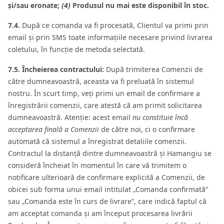
și/sau eronate;
(4)
Produsul nu mai este disponibil în stoc.
7.4.
După ce comanda va fi procesată, Clientul va primi prin
email și prin SMS toate informațiile necesare privind livrarea
coletului, în funcție de metoda selectată.
7.5. Încheierea contractului:
După trimiterea Comenzii de
către dumneavoastră, aceasta va fi preluată în sistemul
nostru. În scurt timp, veți primi un email de confirmare a
înregistrării comenzii, care atestă că am primit solicitarea
dumneavoastră. Atenție: acest email
nu constituie încă
acceptarea finală a Comenzii
de către noi, ci o confirmare
automată că sistemul a înregistrat detaliile comenzii.
Contractul la distanță dintre dumneavoastră și Hamangiu se
consideră încheiat în momentul în care vă trimitem o
notificare ulterioară de confirmare explicită a Comenzii, de
obicei sub forma unui email intitulat „Comanda confirmată”
sau „Comanda este în curs de livrare”, care indică faptul că
am acceptat comanda și am început procesarea livrării