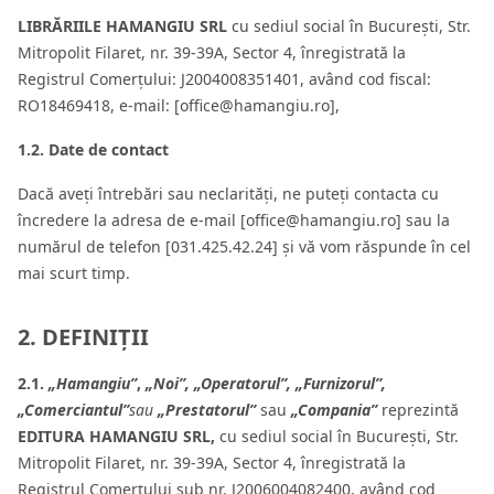
LIBRĂRIILE HAMANGIU SRL
cu sediul social în București, Str.
Mitropolit Filaret, nr. 39-39A, Sector 4, înregistrată la
Registrul Comerțului: J2004008351401, având cod fiscal:
RO18469418, e-mail: [office@hamangiu.ro],
1.2. Date de contact
Dacă aveți întrebări sau neclarități, ne puteți contacta cu
încredere la adresa de e-mail [office@hamangiu.ro] sau la
numărul de telefon [031.425.42.24] și vă vom răspunde în cel
mai scurt timp.
2. DEFINIȚII
2.1.
„Hamangiu”
,
„Noi”, „Operatorul”, „Furnizorul”,
„Comerciantul”
sau
„Prestatorul”
sau
„Compania”
reprezintă
EDITURA HAMANGIU SRL,
cu sediul social în București, Str.
Mitropolit Filaret, nr. 39-39A, Sector 4, înregistrată la
Registrul Comerțului sub nr. J2006004082400, având cod