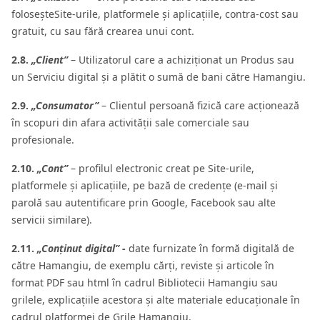
folosește
Site-urile, platformele și aplicațiile, contra-cost sau
gratuit, cu sau fără crearea unui cont.
2.8.
„Client”
– Utilizatorul care a achiziționat un Produs sau
un Serviciu digital și a plătit o sumă de bani către Hamangiu.
2.9.
„Consumator”
– Clientul persoană fizică care acționează
în scopuri din afara activității sale comerciale sau
profesionale.
2.10.
„Cont”
– profilul electronic creat pe Site-urile,
platformele și aplicațiile, pe bază de credențe (e‑mail și
parolă sau autentificare prin Google, Facebook sau alte
servicii similare).
2.11.
„Conținut digital”
-
date furnizate în formă digitală de
către Hamangiu, de exemplu cărți, reviste și articole în
format PDF sau html în cadrul Bibliotecii Hamangiu sau
grilele, explicațiile acestora și alte materiale educaționale în
cadrul platformei de Grile Hamangiu.