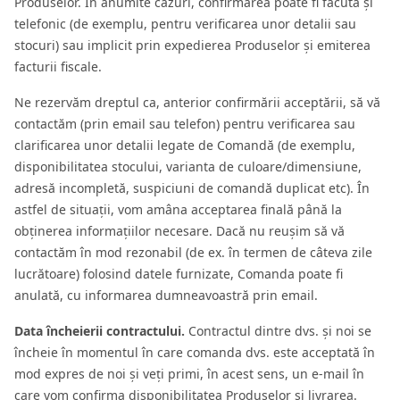
Produselor. În anumite cazuri, confirmarea poate fi făcută și
telefonic (de exemplu, pentru verificarea unor detalii sau
stocuri) sau implicit prin expedierea Produselor și emiterea
facturii fiscale.
Ne rezervăm dreptul ca, anterior confirmării acceptării, să vă
contactăm (prin email sau telefon) pentru verificarea sau
clarificarea unor detalii legate de Comandă (de exemplu,
disponibilitatea stocului, varianta de culoare/dimensiune,
adresă incompletă, suspiciuni de comandă duplicat etc). În
astfel de situații, vom amâna acceptarea finală până la
obținerea informațiilor necesare. Dacă nu reușim să vă
contactăm în mod rezonabil (de ex. în termen de câteva zile
lucrătoare) folosind datele furnizate, Comanda poate fi
anulată, cu informarea dumneavoastră prin email.
Data încheierii contractului.
Contractul dintre dvs. și noi se
încheie în momentul în care comanda dvs. este acceptată în
mod expres de noi și veți primi, în acest sens, un e-mail în
care vom confirma disponibilitatea Produselor și livrarea.