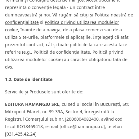
reprezintă o convenție legală - un contract între
dumneavoastră și noi. Vă rugăm să citiți și
Politica noastră de
confidențialitate
și
Politica privind utilizarea modulelor
cookie
, înainte de a naviga, de a plasa comenzi sau de a
utiliza Site-urile, platformele și aplicațiile. Înțelegeți că atât
prezentul contract, cât și toate politicile la care acesta face
referire (e.g., Politică de confidențialitate, Politică privind
utilizarea modulelor cookie) au caracter obligatoriu față de
dvs.
1.2. Date de identitate
Serviciile și Produsele sunt oferite de:
EDITURA HAMANGIU SRL,
cu sediul social în București, Str.
Mitropolit Filaret, nr. 39-39A, Sector 4, înregistrată la
Registrul Comerțului sub nr. J2006004082400, având cod
fiscal RO18469418, e-mail [office@hamangiu.ro], telefon
[031.425.42.24]