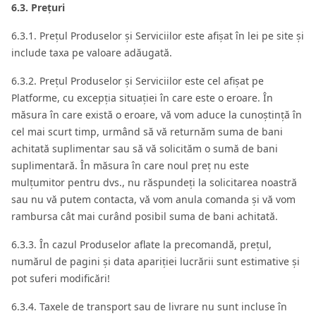
6.3. Prețuri
6.3.1. Prețul Produselor și Serviciilor este afișat în lei pe site și
include taxa pe valoare adăugată.
6.3.2. Prețul Produselor și Serviciilor este cel afișat pe
Platforme, cu excepția situației în care este o eroare. În
măsura în care există o eroare, vă vom aduce la cunoștință în
cel mai scurt timp, urmând să vă returnăm suma de bani
achitată suplimentar sau să vă solicităm o sumă de bani
suplimentară. În măsura în care noul preț nu este
mulțumitor pentru dvs., nu răspundeți la solicitarea noastră
sau nu vă putem contacta, vă vom anula comanda și vă vom
rambursa cât mai curând posibil suma de bani achitată.
6.3.3. În cazul Produselor aflate la precomandă, prețul,
numărul de pagini și data apariției lucrării sunt estimative și
pot suferi modificări!
6.3.4. Taxele de transport sau de livrare nu sunt incluse în