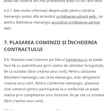
plată sau încerca din nou procesarea plății cu un card valid.
6.4.7. Mai multe informații despre plăți pentru Librăria
Hamangiu puteți afla accesând
următoarea adresă web.
, iar
pentru Biblioteca Hamangiu
accesând următoarea adresă
web.
7. PLASAREA COMENZII ȘI ÎNCHEIEREA
CONTRACTULUI
7.1.
Plasarea unei Comenzi pe Site-ul
hamangiu.ro
se poate
face fie cu autentificare (prin contul de utilizator înregistrat),
fie ca vizitator (fără crearea unui cont). Pentru utilizarea
Bibliotecii Hamangiu sau Grile Hamangiu, este obligatorie
crearea unui cont. Pentru Conferințe Hamangiu, plasarea
unei comenzi pentru participarea la o conferință se poate
realiza prin completarea unui formular de pe site ca vizitator
(fără crearea unui cont).