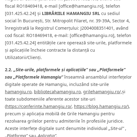
fiscal RO18469418, e-mail [office@hamangiu.ro], telefon
[031.425.42.24] și
LIBRĂRIILE HAMANGIU SRL
cu sediul
social în București, Str. Mitropolit Filaret, nr. 39-39A, Sector 4,
înregistrată la Registrul Comerțului: J2004008351401, având
cod fiscal: RO18469418, e-mail: [office@hamangiu.ro], telefon
[031.425.42.24] entitățile care operează site-urile, platformele
și aplicațiile încheie contracte la distanță cu
Utilizatorii/Clienți.
2.2.
„Site-urile, platformele și aplicațiile” sau „Platformele”
sau „Platformele Hamangiu”
înseamnă ansamblul interfețelor
digitale operate de Hamangiu, incluzând site-urile
hamangiu.ro
,
bibliotecahamangiu.ro
,
grilehamangiu.ro/,
și
toate subdomeniile aferente acestor site-uri
(
https://conferinte.hamangiu.ro/
,
https://blog.hamangiu.ro/
),
precum și aplicația mobilă de Grile Hamangiu pentru
rezolvarea grilelor pentru admiterile în profesiile juridice.
Aceste interfețe digitale sunt denumite individual
„Site-ul”
,
„Platforma”
sau
„Aplicația”.