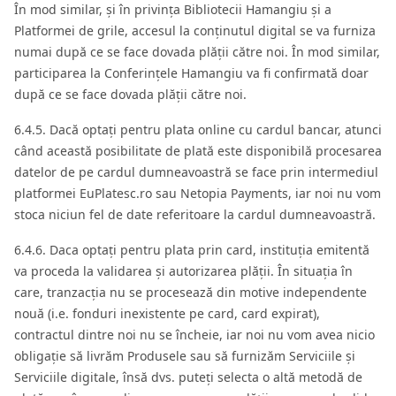
În mod similar, și în privința Bibliotecii Hamangiu și a
Platformei de grile, accesul la conținutul digital se va furniza
numai după ce se face dovada plății către noi. În mod similar,
participarea la Conferințele Hamangiu va fi confirmată doar
după ce se face dovada plății către noi.
6.4.5. Dacă optați pentru plata online cu cardul bancar, atunci
când această posibilitate de plată este disponibilă procesarea
datelor de pe cardul dumneavoastră se face prin intermediul
platformei EuPlatesc.ro sau Netopia Payments, iar noi nu vom
stoca niciun fel de date referitoare la cardul dumneavoastră.
6.4.6. Daca optați pentru plata prin card, instituția emitentă
va proceda la validarea și autorizarea plății. În situația în
care, tranzacția nu se procesează din motive independente
nouă (i.e. fonduri inexistente pe card, card expirat),
contractul dintre noi nu se încheie, iar noi nu vom avea nicio
obligație să livrăm Produsele sau să furnizăm Serviciile și
Serviciile digitale, însă dvs. puteți selecta o altă metodă de