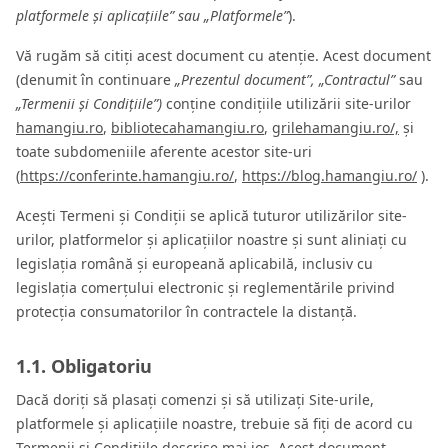
platformele și aplicațiile” sau „Platformele”
).
Vă rugăm să citiți acest document cu atenție. Acest document
(denumit în continuare
„Prezentul document”, „Contractul”
sau
„Termenii și Condițiile”)
conține condițiile utilizării site-urilor
hamangiu.ro
,
bibliotecahamangiu.ro
,
grilehamangiu.ro/,
și
toate subdomeniile aferente acestor site-uri
(
https://conferinte.hamangiu.ro/
,
https://blog.hamangiu.ro/
).
Acești Termeni și Condiții se aplică tuturor utilizărilor site-
urilor, platformelor și aplicațiilor noastre și sunt aliniați cu
legislația română și europeană aplicabilă, inclusiv cu
legislația comerțului electronic și reglementările privind
protecția consumatorilor în contractele la distanță.
1.1. Obligatoriu
Dacă doriți să plasați comenzi și să utilizați Site-urile,
platformele și aplicațiile noastre, trebuie să fiți de acord cu
Termenii și Condițiile descrise mai jos. Acest document